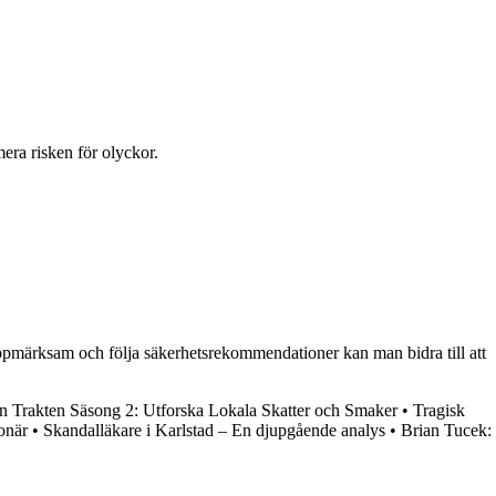
mera risken för olyckor.
uppmärksam och följa säkerhetsrekommendationer kan man bidra till att
n Trakten Säsong 2: Utforska Lokala Skatter och Smaker
•
Tragisk
onär
•
Skandalläkare i Karlstad – En djupgående analys
•
Brian Tucek: