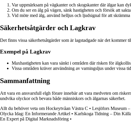
Var uppmärksam på vägkanter och skogskanter där älgar kan dy
Om du ser en älg på vägen, sänk hastigheten och försök att sakta 
Vid möte med älg, använd helljus och ljudsignal för att skrämma 
Säkerhetsåtgärder och Lagkrav
Det finns vissa säkerhetsåtgärder som är lagstadgade när det kommer till 
Exempel på Lagkrav
Maxhastigheten kan vara sänkt i områden där risken för älgkollis
Vissa områden kräver användning av varningsljus under vissa tid
Sammanfattning
Att vara en ansvarsfull elgh förare innebär att vara medveten om riske
undvika olyckor och bevara både människors och älgarnas säkerhet.
Allt du behöver veta om Hockeytvåan Västra C
•
Lesjöfors Museum – 
Olycka Idag: En Informerande Artikel
•
Karlskoga Tidning – Din Källa
En Expert på Digital Marknadsföring
•