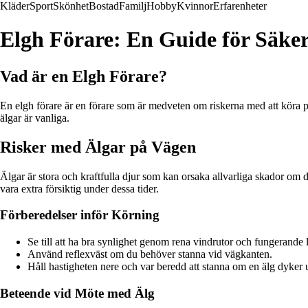
Kläder
Sport
Skönhet
Bostad
Familj
Hobby
Kvinnor
Erfarenheter
Elgh Förare: En Guide för Säke
Vad är en Elgh Förare?
En elgh förare är en förare som är medveten om riskerna med att köra på
älgar är vanliga.
Risker med Älgar på Vägen
Älgar är stora och kraftfulla djur som kan orsaka allvarliga skador om d
vara extra försiktig under dessa tider.
Förberedelser inför Körning
Se till att ha bra synlighet genom rena vindrutor och fungerande l
Använd reflexväst om du behöver stanna vid vägkanten.
Håll hastigheten nere och var beredd att stanna om en älg dyker 
Beteende vid Möte med Älg