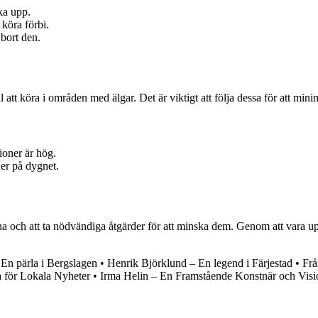
ka upp.
köra förbi.
bort den.
att köra i områden med älgar. Det är viktigt att följa dessa för att mini
ioner är hög.
er på dygnet.
rna och att ta nödvändiga åtgärder för att minska dem. Genom att vara 
En pärla i Bergslagen
•
Henrik Björklund – En legend i Färjestad
•
Frå
 för Lokala Nyheter
•
Irma Helin – En Framstående Konstnär och Visi