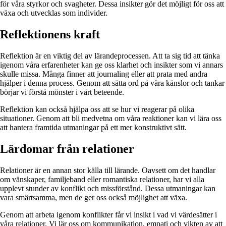
för våra styrkor och svagheter. Dessa insikter gör det möjligt för oss att
växa och utvecklas som individer.
Reflektionens kraft
Reflektion är en viktig del av lärandeprocessen. Att ta sig tid att tänka
igenom våra erfarenheter kan ge oss klarhet och insikter som vi annars
skulle missa. Många finner att journaling eller att prata med andra
hjälper i denna process. Genom att sätta ord på våra känslor och tankar
börjar vi förstå mönster i vårt beteende.
Reflektion kan också hjälpa oss att se hur vi reagerar på olika
situationer. Genom att bli medvetna om våra reaktioner kan vi lära oss
att hantera framtida utmaningar på ett mer konstruktivt sätt.
Lärdomar från relationer
Relationer är en annan stor källa till lärande. Oavsett om det handlar
om vänskaper, familjeband eller romantiska relationer, har vi alla
upplevt stunder av konflikt och missförstånd. Dessa utmaningar kan
vara smärtsamma, men de ger oss också möjlighet att växa.
Genom att arbeta igenom konflikter får vi insikt i vad vi värdesätter i
våra relationer. Vi lär oss om kommunikation, empati och vikten av att