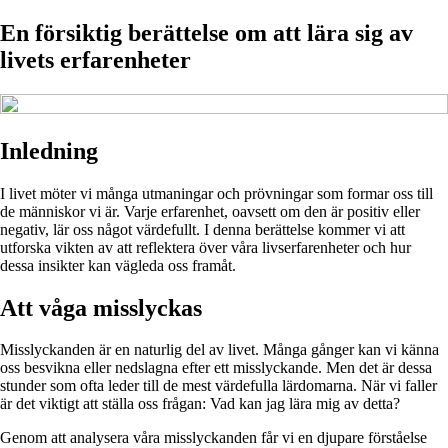
En försiktig berättelse om att lära sig av
livets erfarenheter
Inledning
I livet möter vi många utmaningar och prövningar som formar oss till
de människor vi är. Varje erfarenhet, oavsett om den är positiv eller
negativ, lär oss något värdefullt. I denna berättelse kommer vi att
utforska vikten av att reflektera över våra livserfarenheter och hur
dessa insikter kan vägleda oss framåt.
Att våga misslyckas
Misslyckanden är en naturlig del av livet. Många gånger kan vi känna
oss besvikna eller nedslagna efter ett misslyckande. Men det är dessa
stunder som ofta leder till de mest värdefulla lärdomarna. När vi faller
är det viktigt att ställa oss frågan: Vad kan jag lära mig av detta?
Genom att analysera våra misslyckanden får vi en djupare förståelse