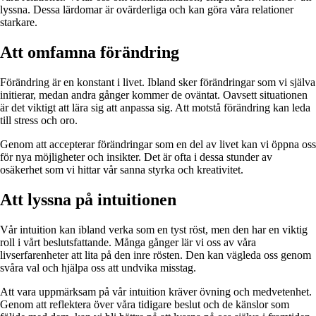
lyssna. Dessa lärdomar är ovärderliga och kan göra våra relationer
starkare.
Att omfamna förändring
Förändring är en konstant i livet. Ibland sker förändringar som vi själva
initierar, medan andra gånger kommer de oväntat. Oavsett situationen
är det viktigt att lära sig att anpassa sig. Att motstå förändring kan leda
till stress och oro.
Genom att accepterar förändringar som en del av livet kan vi öppna oss
för nya möjligheter och insikter. Det är ofta i dessa stunder av
osäkerhet som vi hittar vår sanna styrka och kreativitet.
Att lyssna på intuitionen
Vår intuition kan ibland verka som en tyst röst, men den har en viktig
roll i vårt beslutsfattande. Många gånger lär vi oss av våra
livserfarenheter att lita på den inre rösten. Den kan vägleda oss genom
svåra val och hjälpa oss att undvika misstag.
Att vara uppmärksam på vår intuition kräver övning och medvetenhet.
Genom att reflektera över våra tidigare beslut och de känslor som