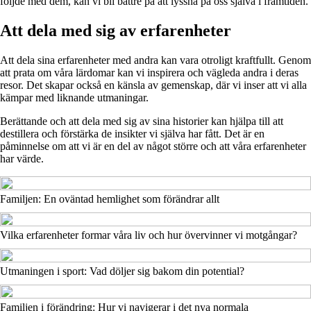
följde med dem, kan vi bli bättre på att lyssna på oss själva i framtiden.
Att dela med sig av erfarenheter
Att dela sina erfarenheter med andra kan vara otroligt kraftfullt. Genom
att prata om våra lärdomar kan vi inspirera och vägleda andra i deras
resor. Det skapar också en känsla av gemenskap, där vi inser att vi alla
kämpar med liknande utmaningar.
Berättande och att dela med sig av sina historier kan hjälpa till att
destillera och förstärka de insikter vi själva har fått. Det är en
påminnelse om att vi är en del av något större och att våra erfarenheter
har värde.
Familjen: En oväntad hemlighet som förändrar allt
Vilka erfarenheter formar våra liv och hur övervinner vi motgångar?
Utmaningen i sport: Vad döljer sig bakom din potential?
Familjen i förändring: Hur vi navigerar i det nya normala