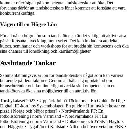
kommer efterfrågan på kompetenta tandsköterskor att öka. Det
förväntas därför att tandsköterskors löner kommer att fortsätta att vara
konkurrenskraftiga.
Vägen till en Högre Lön
För att nå en högre lön som tandsköterska är det viktigt att aktivt satsa
på sin fortsatta utveckling inom yrket. Det kan inkludera att delta i
kurser, seminarier och workshops för att bredda sin kompetens och öka
sina chanser till löneökning och karriärmöjligheter.
Avslutande Tankar
Sammanfattningsvis är lön för tandsköterskor något som kan variera
beroende på flera faktorer. Genom att hålla sig uppdaterad om
branschtrender och kontinuerligt utveckla sin kompetens kan en
tandsköterska öka sina möjligheter till en attraktiv lön.
Torsbykalaset 2023
•
Upptäck Jul på Töcksfors – En Guide för Dig
•
Digitalt ID-kort hos Systembolaget: En guide
•
Hur mycket kostar en
pizza i Norge och blöjor priser?
•
Nordvärmlands FF: En
fotbollsförening i norra Värmland
•
Nordvärmlands FF: En
fotbollsförening i norra Värmland
•
Dollarstore och JYSK i Hagfors
och Häggvik
•
Tygaffärer i Karlstad
•
Allt du behöver veta om FBK
•