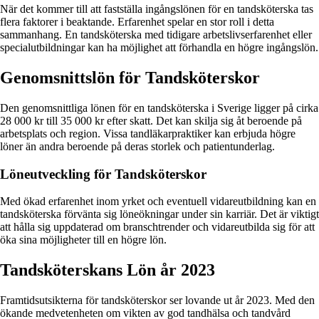
När det kommer till att fastställa ingångslönen för en tandsköterska tas
flera faktorer i beaktande. Erfarenhet spelar en stor roll i detta
sammanhang. En tandsköterska med tidigare arbetslivserfarenhet eller
specialutbildningar kan ha möjlighet att förhandla en högre ingångslön.
Genomsnittslön för Tandsköterskor
Den genomsnittliga lönen för en tandsköterska i Sverige ligger på cirka
28 000 kr till 35 000 kr efter skatt. Det kan skilja sig åt beroende på
arbetsplats och region. Vissa tandläkarpraktiker kan erbjuda högre
löner än andra beroende på deras storlek och patientunderlag.
Löneutveckling för Tandsköterskor
Med ökad erfarenhet inom yrket och eventuell vidareutbildning kan en
tandsköterska förvänta sig löneökningar under sin karriär. Det är viktigt
att hålla sig uppdaterad om branschtrender och vidareutbilda sig för att
öka sina möjligheter till en högre lön.
Tandsköterskans Lön år 2023
Framtidsutsikterna för tandsköterskor ser lovande ut år 2023. Med den
ökande medvetenheten om vikten av god tandhälsa och tandvård