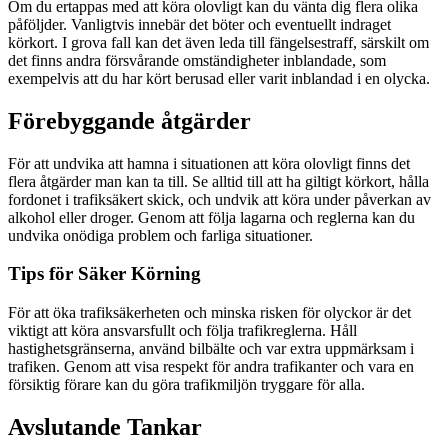
Om du ertappas med att köra olovligt kan du vänta dig flera olika
påföljder. Vanligtvis innebär det böter och eventuellt indraget
körkort. I grova fall kan det även leda till fängelsestraff, särskilt om
det finns andra försvårande omständigheter inblandade, som
exempelvis att du har kört berusad eller varit inblandad i en olycka.
Förebyggande åtgärder
För att undvika att hamna i situationen att köra olovligt finns det
flera åtgärder man kan ta till. Se alltid till att ha giltigt körkort, hålla
fordonet i trafiksäkert skick, och undvik att köra under påverkan av
alkohol eller droger. Genom att följa lagarna och reglerna kan du
undvika onödiga problem och farliga situationer.
Tips för Säker Körning
För att öka trafiksäkerheten och minska risken för olyckor är det
viktigt att köra ansvarsfullt och följa trafikreglerna. Håll
hastighetsgränserna, använd bilbälte och var extra uppmärksam i
trafiken. Genom att visa respekt för andra trafikanter och vara en
försiktig förare kan du göra trafikmiljön tryggare för alla.
Avslutande Tankar