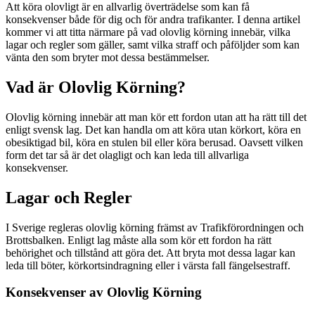
Att köra olovligt är en allvarlig överträdelse som kan få
konsekvenser både för dig och för andra trafikanter. I denna artikel
kommer vi att titta närmare på vad olovlig körning innebär, vilka
lagar och regler som gäller, samt vilka straff och påföljder som kan
vänta den som bryter mot dessa bestämmelser.
Vad är Olovlig Körning?
Olovlig körning innebär att man kör ett fordon utan att ha rätt till det
enligt svensk lag. Det kan handla om att köra utan körkort, köra en
obesiktigad bil, köra en stulen bil eller köra berusad. Oavsett vilken
form det tar så är det olagligt och kan leda till allvarliga
konsekvenser.
Lagar och Regler
I Sverige regleras olovlig körning främst av Trafikförordningen och
Brottsbalken. Enligt lag måste alla som kör ett fordon ha rätt
behörighet och tillstånd att göra det. Att bryta mot dessa lagar kan
leda till böter, körkortsindragning eller i värsta fall fängelsestraff.
Konsekvenser av Olovlig Körning