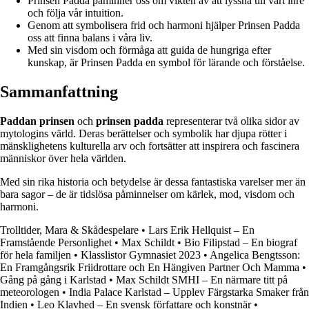
Prinsen Padda påminner oss om vikten av att lyssna till vårt inre
och följa vår intuition.
Genom att symbolisera frid och harmoni hjälper Prinsen Padda
oss att finna balans i våra liv.
Med sin visdom och förmåga att guida de hungriga efter
kunskap, är Prinsen Padda en symbol för lärande och förståelse.
Sammanfattning
Paddan prinsen
och
prinsen padda
representerar två olika sidor av
mytologins värld. Deras berättelser och symbolik har djupa rötter i
mänsklighetens kulturella arv och fortsätter att inspirera och fascinera
människor över hela världen.
Med sin rika historia och betydelse är dessa fantastiska varelser mer än
bara sagor – de är tidslösa påminnelser om kärlek, mod, visdom och
harmoni.
Trolltider, Mara & Skådespelare
•
Lars Erik Hellquist – En
Framstående Personlighet
•
Max Schildt
•
Bio Filipstad – En biograf
för hela familjen
•
Klasslistor Gymnasiet 2023
•
Angelica Bengtsson:
En Framgångsrik Friidrottare och En Hängiven Partner Och Mamma
•
Gång på gång i Karlstad
•
Max Schildt SMHI – En närmare titt på
meteorologen
•
India Palace Karlstad – Upplev Färgstarka Smaker från
Indien
•
Leo Klavhed – En svensk författare och konstnär
•