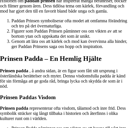
Historien om
paddan prinsen
har inspirerat många berättelser, böcker
och filmer genom åren. Dess tidlösa tema om kärlek, förvandling och
mod har gjort den till en favorit bland både unga och gamla.
Paddan Prinsen symboliserar ofta modet att omfamna förändring
och tro på det övernaturliga.
Figurer som Paddan Prinsen påminner oss om vikten av att se
bortom ytan och uppskatta det som är unikt.
Genom att lära oss att kärlek och mod kan övervinna alla hinder,
ger Paddan Prinsens saga oss hopp och inspiration.
Prinsen Padda – En Hemlig Hjälte
Prinsen padda
, å andra sidan, är en figur som fått sitt ursprung i
österländska berättelser och myter. Denna visdomsfulla padda är känd
för sin förmåga att ge goda råd, bringa lycka och skydda de som är i
nöd.
Prinsen Paddas Visdom
Prinsen padda
representerar ofta visdom, tålamod och inre frid. Dess
symbolik sträcker sig långt tillbaka i historien och återfinns i olika
kulturer runt om i världen.