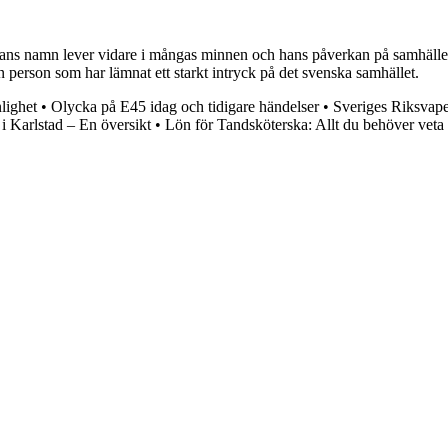
 Hans namn lever vidare i mångas minnen och hans påverkan på samhället
en person som har lämnat ett starkt intryck på det svenska samhället.
lighet
•
Olycka på E45 idag och tidigare händelser
•
Sveriges Riksvape
i Karlstad – En översikt
•
Lön för Tandsköterska: Allt du behöver veta