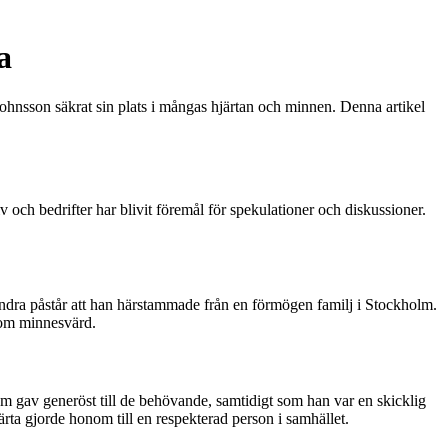
a
Johnsson säkrat sin plats i mångas hjärtan och minnen. Denna artikel
och bedrifter har blivit föremål för spekulationer och diskussioner.
 andra påstår att han härstammade från en förmögen familj i Stockholm.
nom minnesvärd.
om gav generöst till de behövande, samtidigt som han var en skicklig
ta gjorde honom till en respekterad person i samhället.