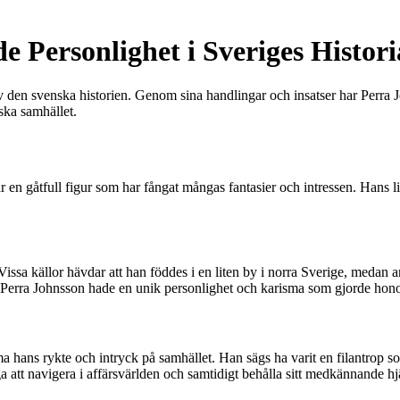
 Personlighet i Sveriges Histori
av den svenska historien. Genom sina handlingar och insatser har Perra 
ska samhället.
 gåtfull figur som har fångat mångas fantasier och intressen. Hans liv 
Vissa källor hävdar att han föddes i en liten by i norra Sverige, medan
att Perra Johnsson hade en unik personlighet och karisma som gjorde ho
a hans rykte och intryck på samhället. Han sägs ha varit en filantrop s
t navigera i affärsvärlden och samtidigt behålla sitt medkännande hjär