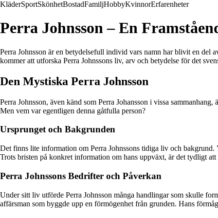
Kläder
Sport
Skönhet
Bostad
Familj
Hobby
Kvinnor
Erfarenheter
Perra Johnsson – En Framstående
Perra Johnsson är en betydelsefull individ vars namn har blivit en del 
kommer att utforska Perra Johnssons liv, arv och betydelse för det sven
Den Mystiska Perra Johnsson
Perra Johnsson, även känd som Perra Johansson i vissa sammanhang, är en
Men vem var egentligen denna gåtfulla person?
Ursprunget och Bakgrunden
Det finns lite information om Perra Johnssons tidiga liv och bakgrund. 
Trots bristen på konkret information om hans uppväxt, är det tydligt 
Perra Johnssons Bedrifter och Påverkan
Under sitt liv utförde Perra Johnsson många handlingar som skulle form
affärsman som byggde upp en förmögenhet från grunden. Hans förmåga at