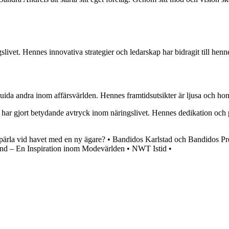
gslivet. Hennes innovativa strategier och ledarskap har bidragit till hen
ida andra inom affärsvärlden. Hennes framtidsutsikter är ljusa och hon s
ar gjort betydande avtryck inom näringslivet. Hennes dedikation och pr
pärla vid havet med en ny ägare?
•
Bandidos Karlstad och Bandidos Pr
ind – En Inspiration inom Modevärlden
•
NWT Istid
•