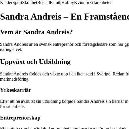
Kläder
Sport
Skönhet
Bostad
Familj
Hobby
Kvinnor
Erfarenheter
Sandra Andreis – En Framståend
Vem är Sandra Andreis?
Sandra Andreis är en svensk entreprenör och företagsledare som har gjo
näringslivet.
Uppväxt och Utbildning
Sandra Andreis föddes och växte upp i en liten stad i Sverige. Redan frå
marknadsföring.
Yrkeskarriär
Efter att ha avslutat sin utbildning började Sandra Andreis sin karriä
för sitt arbete.
Entreprenörskap
Efter att ha samlat värdefull erfarenhet inom marknadsföring beslutade