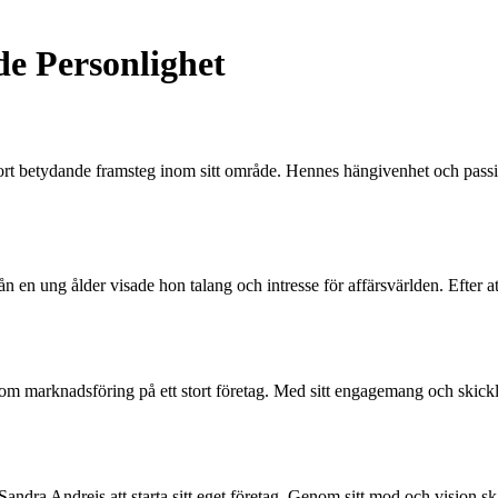
e Personlighet
rt betydande framsteg inom sitt område. Hennes hängivenhet och passion
n en ung ålder visade hon talang och intresse för affärsvärlden. Efter a
r inom marknadsföring på ett stort företag. Med sitt engagemang och ski
 Sandra Andreis att starta sitt eget företag. Genom sitt mod och vision