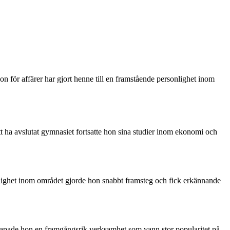
 för affärer har gjort henne till en framstående personlighet inom
tt ha avslutat gymnasiet fortsatte hon sina studier inom ekonomi och
cklighet inom området gjorde hon snabbt framsteg och fick erkännande
 skapade hon en framgångsrik verksamhet som vann stor popularitet på