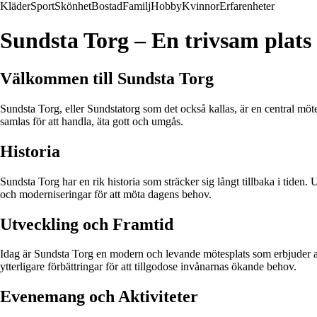
Kläder
Sport
Skönhet
Bostad
Familj
Hobby
Kvinnor
Erfarenheter
Sundsta Torg – En trivsam plats 
Välkommen till Sundsta Torg
Sundsta Torg, eller Sundstatorg som det också kallas, är en central möte
samlas för att handla, äta gott och umgås.
Historia
Sundsta Torg har en rik historia som sträcker sig långt tillbaka i tiden
och moderniseringar för att möta dagens behov.
Utveckling och Framtid
Idag är Sundsta Torg en modern och levande mötesplats som erbjuder allt
ytterligare förbättringar för att tillgodose invånarnas ökande behov.
Evenemang och Aktiviteter