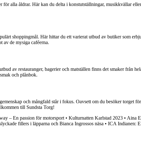
för alla åldrar. Här kan du delta i konstutställningar, musikkvällar ell
opulärt shoppingmål. Här hittar du ett varierat utbud av butiker som erbj
ot av de mysiga caféerna.
utbud av restauranger, bagerier och matställen finns det smaker från he
je smak och plånbok.
r gemenskap och mångfald står i fokus. Oavsett om du besöker torget fö
Välkommen till Sundsta Torg!
way – En passion för motorsport
•
Kulturnatten Karlstad 2023
•
Aina E
lyckade fillers i läpparna och Bianca Ingrossos näsa
•
ICA Indianen: En