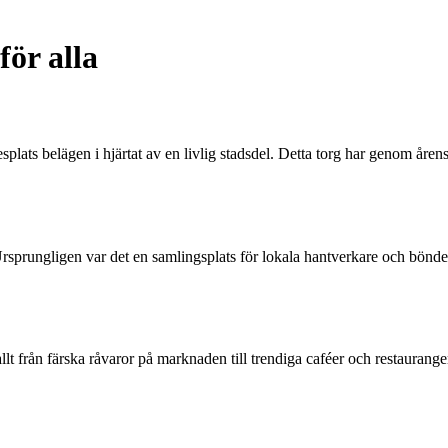
för alla
splats belägen i hjärtat av en livlig stadsdel. Detta torg har genom åren
. Ursprungligen var det en samlingsplats för lokala hantverkare och bönd
 från färska råvaror på marknaden till trendiga caféer och restauranger.