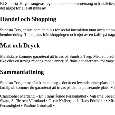
På Sundsta Torg arrangeras regelbundet olika evenemang och aktiviteter 
det något för alla att njuta av.
Handel och Shopping
Sundsta Torg är inte bara en plats för social interaktion utan även ett p
heminredning. Ta en paus från shoppingen och njut av en kaffe på någ
Mat och Dryck
Matälskare kommer garanterat att trivas på Sundsta Torg. Med ett brett 
fika eller en trevlig middag med vänner, så finns det alternativ för var
Sammanfattning
Sundsta Torg är mer än bara ett torg – det är en levande mötesplats dä
familj, så kommer du garanterat att trivas på denna pulserande plats. 
Christopher Martland – En Framstående Personlighet
•
Valsarna Speed
Skara, Säffle och Värmland
•
Oscar Kylberg och Hans Föräldrar
•
Miss
Personlighet
•
Pauline Grindvall
•