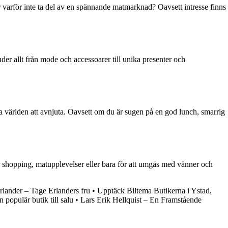
er varför inte ta del av en spännande matmarknad? Oavsett intresse finns
uder allt från mode och accessoarer till unika presenter och
la världen att avnjuta. Oavsett om du är sugen på en god lunch, smarrig
r shopping, matupplevelser eller bara för att umgås med vänner och
rlander – Tage Erlanders fru
•
Upptäck Biltema Butikerna i Ystad,
 populär butik till salu
•
Lars Erik Hellquist – En Framstående