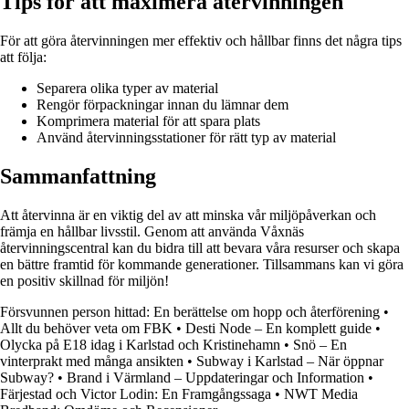
Tips för att maximera återvinningen
För att göra återvinningen mer effektiv och hållbar finns det några tips
att följa:
Separera olika typer av material
Rengör förpackningar innan du lämnar dem
Komprimera material för att spara plats
Använd återvinningsstationer för rätt typ av material
Sammanfattning
Att återvinna är en viktig del av att minska vår miljöpåverkan och
främja en hållbar livsstil. Genom att använda Våxnäs
återvinningscentral kan du bidra till att bevara våra resurser och skapa
en bättre framtid för kommande generationer. Tillsammans kan vi göra
en positiv skillnad för miljön!
Försvunnen person hittad: En berättelse om hopp och återförening
•
Allt du behöver veta om FBK
•
Desti Node – En komplett guide
•
Olycka på E18 idag i Karlstad och Kristinehamn
•
Snö – En
vinterprakt med många ansikten
•
Subway i Karlstad – När öppnar
Subway?
•
Brand i Värmland – Uppdateringar och Information
•
Färjestad och Victor Lodin: En Framgångssaga
•
NWT Media