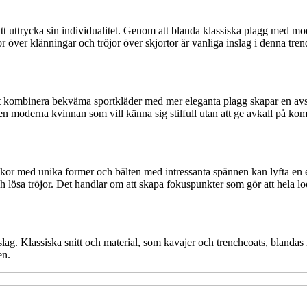
att uttrycka sin individualitet. Genom att blanda klassiska plagg med mo
över klänningar och tröjor över skjortor är vanliga inslag i denna tren
tt kombinera bekväma sportkläder med mer eleganta plagg skapar en av
en moderna kvinnan som vill känna sig stilfull utan att ge avkall på kom
or med unika former och bälten med intressanta spännen kan lyfta en enk
h lösa tröjor. Det handlar om att skapa fokuspunkter som gör att hela 
ag. Klassiska snitt och material, som kavajer och trenchcoats, blandas 
en.