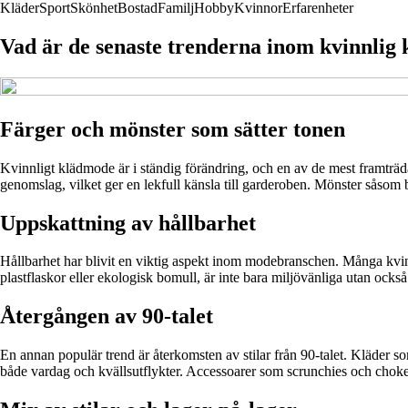
Kläder
Sport
Skönhet
Bostad
Familj
Hobby
Kvinnor
Erfarenheter
Vad är de senaste trenderna inom kvinnlig
Färger och mönster som sätter tonen
Kvinnligt klädmode är i ständig förändring, och en av de mest framträda
genomslag, vilket ger en lekfull känsla till garderoben. Mönster såsom 
Uppskattning av hållbarhet
Hållbarhet har blivit en viktig aspekt inom modebranschen. Många kvinn
plastflaskor eller ekologisk bomull, är inte bara miljövänliga utan ock
Återgången av 90-talet
En annan populär trend är återkomsten av stilar från 90-talet. Kläder s
både vardag och kvällsutflykter. Accessoarer som scrunchies och choker