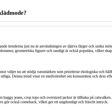
 klädmode?
nde trenderna just nu är användningen av djärva färger och unika mönste
blommor, geometriska figurer och randigt är också populära, vilket skapa
or väljer nu att stödja varumärken som prioriterar ekologiska och hållb
så stiliga. Denna trend visar en medvetenhet om konsumtion och dess eff
om baggy jeans, crop tops och oversized jackor är tillbaka på catwalken
s gör också comeback, vilket ger ett ungdomligt och fräscht intryck.