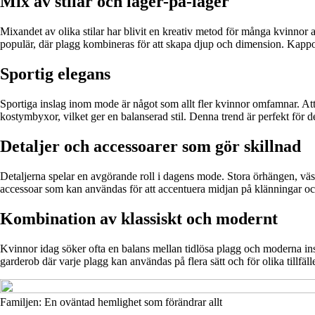
Mix av stilar och lager-på-lager
Mixandet av olika stilar har blivit en kreativ metod för många kvinnor 
populär, där plagg kombineras för att skapa djup och dimension. Kappor 
Sportig elegans
Sportiga inslag inom mode är något som allt fler kvinnor omfamnar. A
kostymbyxor, vilket ger en balanserad stil. Denna trend är perfekt för d
Detaljer och accessoarer som gör skillnad
Detaljerna spelar en avgörande roll i dagens mode. Stora örhängen, väsk
accessoar som kan användas för att accentuera midjan på klänningar oc
Kombination av klassiskt och modernt
Kvinnor idag söker ofta en balans mellan tidlösa plagg och moderna insl
garderob där varje plagg kan användas på flera sätt och för olika tillfäll
Familjen: En oväntad hemlighet som förändrar allt