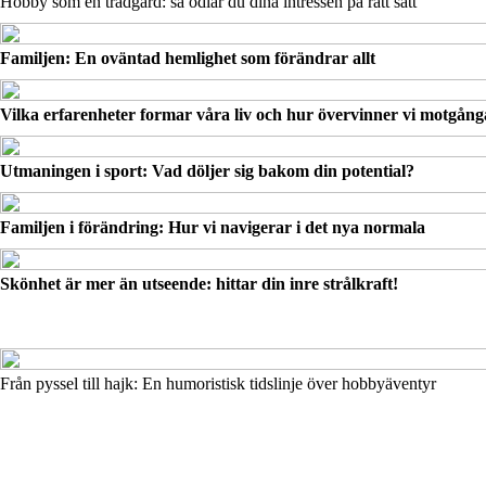
Hobby som en trädgård: så odlar du dina intressen på rätt sätt
Familjen: En oväntad hemlighet som förändrar allt
Vilka erfarenheter formar våra liv och hur övervinner vi motgång
Utmaningen i sport: Vad döljer sig bakom din potential?
Familjen i förändring: Hur vi navigerar i det nya normala
Skönhet är mer än utseende: hittar din inre strålkraft!
Från pyssel till hajk: En humoristisk tidslinje över hobbyäventyr