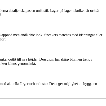
derna detaljer skapas en unik stil. Lager-på-lager tekniken är också
d.
slappnad men ändå chic look. Sneakers matchas med klänningar eller
fort.
el outfit till nya höjder. Dessutom har skärp blivit en trendy
looken känns genomtänkt.
med aktuella färger och mönster. Detta ger möjlighet att bygga en