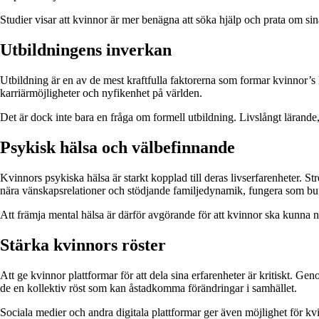
Studier visar att kvinnor är mer benägna att söka hjälp och prata om si
Utbildningens inverkan
Utbildning är en av de mest kraftfulla faktorerna som formar kvinnor’s 
karriärmöjligheter och nyfikenhet på världen.
Det är dock inte bara en fråga om formell utbildning. Livslångt lärand
Psykisk hälsa och välbefinnande
Kvinnors psykiska hälsa är starkt kopplad till deras livserfarenheter. S
nära vänskapsrelationer och stödjande familjedynamik, fungera som buf
Att främja mental hälsa är därför avgörande för att kvinnor ska kunna n
Stärka kvinnors röster
Att ge kvinnor plattformar för att dela sina erfarenheter är kritiskt. G
de en kollektiv röst som kan åstadkomma förändringar i samhället.
Sociala medier och andra digitala plattformar ger även möjlighet för kv