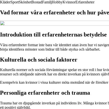
Kläder
Sport
Skönhet
Bostad
Familj
Hobby
Kvinnor
Erfarenheter
Vad formar våra erfarenheter och hur påve
Introduktion till erfarenheternas betydelse
Våra erfarenheter formar inte bara vår identitet utan även hur vi navig
börja identifiera mönster som bidrar till både styrka och sårbarhet.
Kulturella och sociala faktorer
Kulturella normer och sociala förväntningar spelar en stor roll i hur kv
resurser och stödjande nätverk har en direkt inverkan på kvinnors själv
Exempelvis kan kvinnor i vissa kulturer möta motstånd när de försöker bryt
Personliga erfarenheter och trauma
Trauma har en djupgående inverkan på individens liv. Många kvinnor bär
ett positivt självbild.