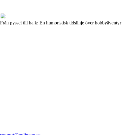
Från pyssel till hajk: En humoristisk tidslinje över hobbyäventyr
support@onlinenu.se