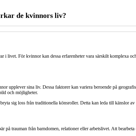
rkar de kvinnors liv?
erar i livet. För kvinnor kan dessa erfarenheter vara särskilt komplexa 
innor upplever sina liv. Dessa faktorer kan variera beroende på geografi
bild och möjligheter.
a sig loss från traditionella könsroller. Detta kan leda till känslor av o
 på trauman från barndomen, relationer eller arbetslivet. Att bearbeta