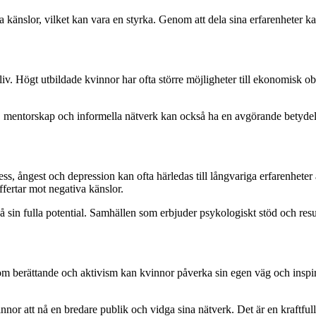
na känslor, vilket kan vara en styrka. Genom att dela sina erfarenheter 
liv. Högt utbildade kvinnor har ofta större möjligheter till ekonomisk o
e, mentorskap och informella nätverk kan också ha en avgörande betydel
tress, ångest och depression kan ofta härledas till långvariga erfarenhet
fertar mot negativa känslor.
å sin fulla potential. Samhällen som erbjuder psykologiskt stöd och res
enom berättande och aktivism kan kvinnor påverka sin egen väg och inspir
innor att nå en bredare publik och vidga sina nätverk. Det är en kraftfu